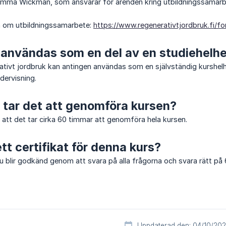
Emma Wickman, som ansvarar för ärenden kring utbildningssamar
n om utbildningssamarbete:
https://www.regenerativtjordbruk.fi/for
 användas som en del av en studiehelh
ativt jordbruk kan antingen användas som en självständig kurshelh
dervisning.
d tar det att genomföra kursen?
 att det tar cirka 60 timmar att genomföra hela kursen.
tt certifikat för denna kurs?
Du blir godkänd genom att svara på alla frågorna och svara rätt på
Uppdaterad den: 04/10/20