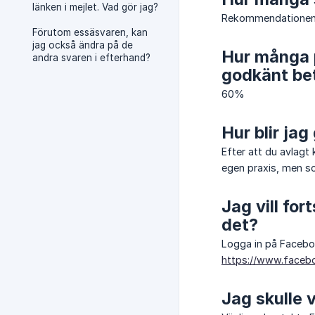
länken i mejlet. Vad gör jag?
Rekommendationen ä
Förutom essäsvaren, kan
jag också ändra på de
Hur många p
andra svaren i efterhand?
godkänt be
60%
Hur blir ja
Efter att du avlagt 
egen praxis, men so
Jag vill fo
det?
Logga in på Facebo
https://www.face
Jag skulle 