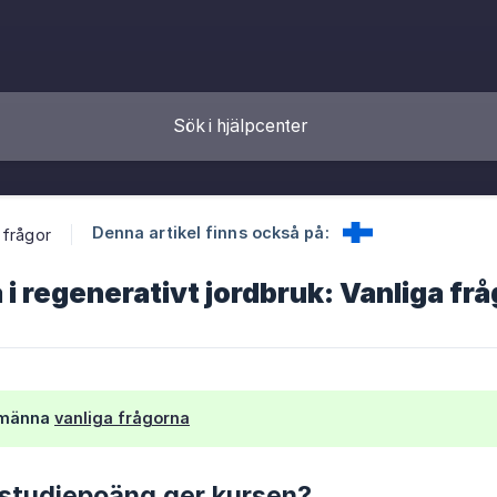
Denna artikel finns också på:
 frågor
i regenerativt jordbruk: Vanliga frå
llmänna
vanliga frågorna
studiepoäng ger kursen?