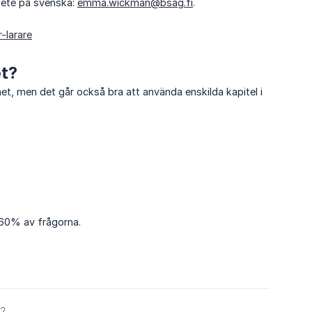
bete på svenska:
emma.wickman@bsag.fi
.
-larare
et?
et, men det går också bra att använda enskilda kapitel i
 60% av frågorna.
22