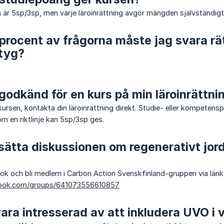
r 5sp/3sp, men varje läroinrättning avgör mängden självständigt
rocent av frågorna måste jag svara rät
tyg?
g godkänd för en kurs på min läroinrättni
kursen, kontakta din läroinrättning direkt. Studie- eller kompetens
m en riktlinje kan 5sp/3sp ges.
rtsätta diskussionen om regenerativt jo
ok och bli medlem i Carbon Action Svenskfinland-gruppen via länk
book.com/groups/641073556610857
vara intresserad av att inkludera UVO i v