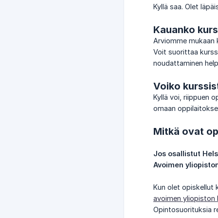
Kyllä saa. Olet läpä
Kauanko kurss
Arviomme mukaan ko
Voit suorittaa kur
noudattaminen help
Voiko kurssis
Kyllä voi, riippuen 
omaan oppilaitokse
Mitkä ovat op
Jos osallistut Hels
Avoimen yliopiston
Kun olet opiskellut 
avoimen yliopiston 
Opintosuorituksia r