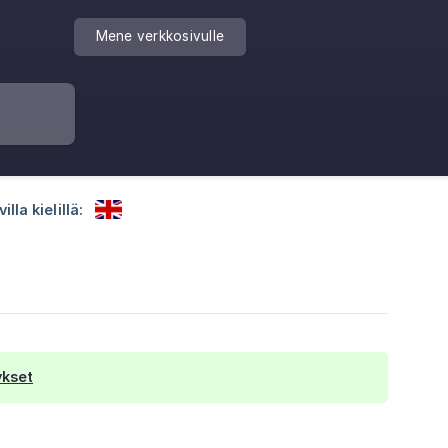
Mene verkkosivulle
la kielillä:
ykset