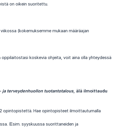
istä on oikein suoritettu.
sen 6 viikossa (kokemuksemme mukaan määräajan
n oppilaitostasi koskevia ohjeita, voit aina olla yhteydessä
- ja terveydenhuollon tuotantotalous
, älä ilmoittaudu 
a 2 opintopistettä. Hae opintopisteet ilmoittautumalla
ssa. (Esim. syyskuussa suorittaneiden ja