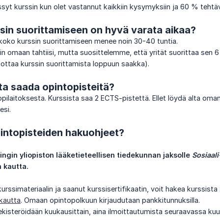
issyt kurssin kun olet vastannut kaikkiin kysymyksiin ja 60 % tehtäv
in suorittamiseen on hyvä varata aikaa?
ko kurssin suorittamiseen menee noin 30-40 tuntia.
ssin omaan tahtiisi, mutta suosittelemme, että yrität suorittaa 
ottaa kurssin suorittamista loppuun saakka).
ta saada opintopisteitä?
oppilaitoksesta. Kurssista saa 2 ECTS-pistettä. Ellet löydä alta oma
esi.
intopisteiden hakuohjeet?
ingin yliopiston lääketieteellisen tiedekunnan jaksolle 
Sosiaali
 kautta.
kurssimateriaalin ja saanut kurssisertifikaatin, voit hakea kurssist
kautta
. Omaan opintopolkuun kirjaudutaan pankkitunnuksilla.
ekisteröidään kuukausittain, aina ilmoittautumista seuraavassa kuu