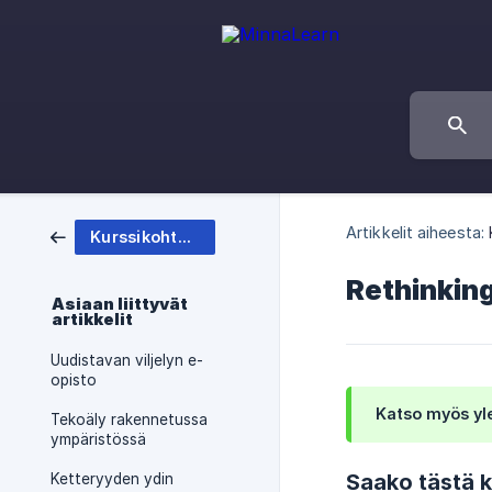
Artikkelit aiheesta:
Kurssikohtaiset
Rethinking
Asiaan liittyvät
artikkelit
Uudistavan viljelyn e-
opisto
Katso myös yl
Tekoäly rakennetussa
ympäristössä
Saako tästä k
Ketteryyden ydin