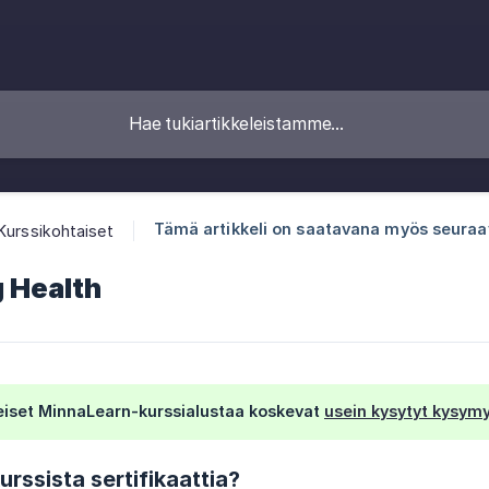
Tämä artikkeli on saatavana myös seuraavil
Kurssikohtaiset
 Health
eiset MinnaLearn-kurssialustaa koskevat
usein kysytyt kysym
urssista sertifikaattia?