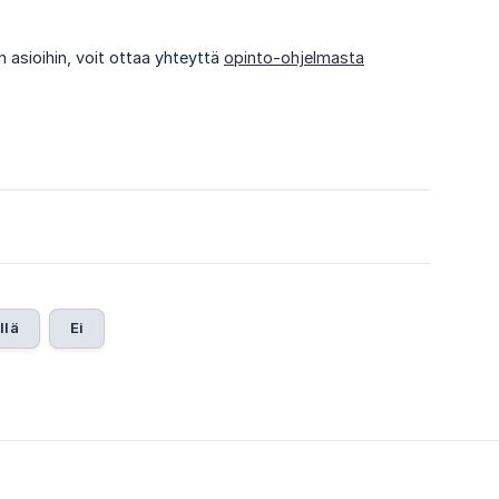
in asioihin, voit ottaa yhteyttä
opinto-ohjelmasta
llä
Ei